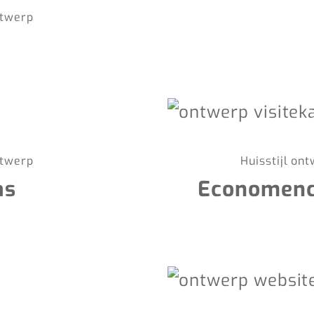
twerp
twerp
Huisstijl on
as
Economenco